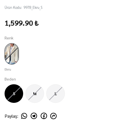
Ürün Kodu
:
9978_Ekru_S
1,599.90 ₺
Renk
Ekru
Beden
S
M
L
Paylaş
: