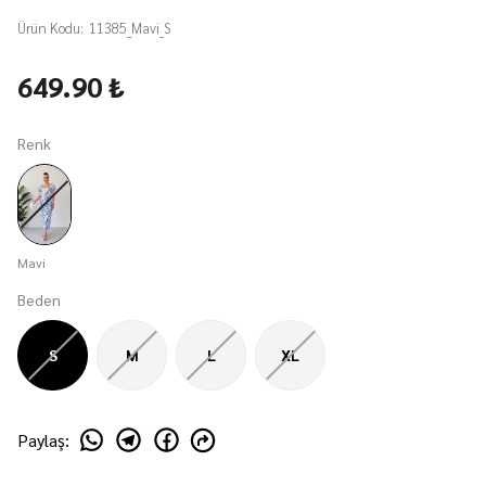
Ürün Kodu
:
11385_Mavi_S
649.90 ₺
Renk
Mavi
Beden
S
M
L
XL
Paylaş
: