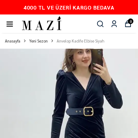
4000 TL VE ÜZERI KARGO BEDAVA
0
Anasayfa
Yeni Sezon
Anvelop Kadife Elbise Siyah