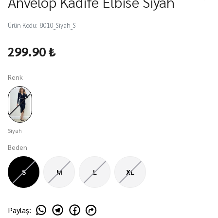
Anvelop Kadife Elbise Siyah
Ürün Kodu
:
8010_Siyah_S
299.90 ₺
Renk
Siyah
Beden
S
M
L
XL
Paylaş
: