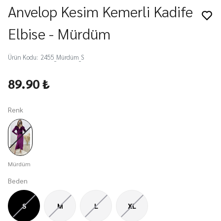
Anvelop Kesim Kemerli Kadife
Elbise - Mürdüm
Ürün Kodu
:
2455_Mürdüm_S
89.90 ₺
Renk
Mürdüm
Beden
S
M
L
XL