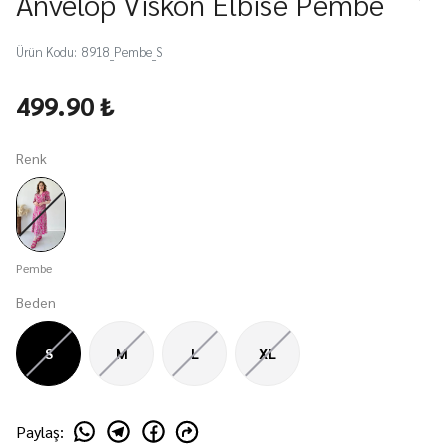
Anvelop Viskon Elbise Pembe
Ürün Kodu
:
8918_Pembe_S
499.90 ₺
Renk
Pembe
Beden
S
M
L
XL
Paylaş
: