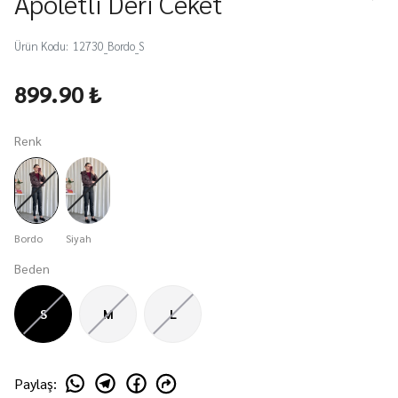
Apoletli Deri Ceket
Ürün Kodu
:
12730_Bordo_S
899.90 ₺
Renk
Bordo
Siyah
Beden
S
M
L
Paylaş
: