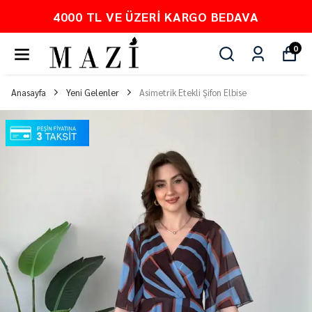
DAVA
PEŞİN FİYATINA 3 TAKSİT
0
Anasayfa
Yeni Gelenler
Asimetrik Etekli Şifon Elbise