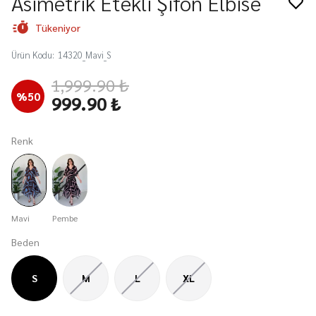
Asimetrik Etekli Şifon Elbise
Tükeniyor
Ürün Kodu
:
14320_Mavi_S
1,999.90 ₺
%
50
999.90 ₺
Renk
Mavi
Pembe
Beden
S
M
L
XL