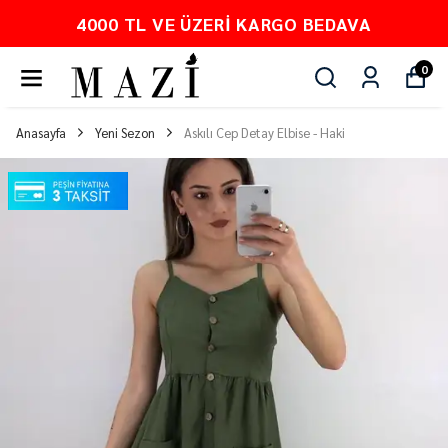
4000 TL VE ÜZERI KARGO BEDAVA
0
Anasayfa
Yeni Sezon
Askılı Cep Detay Elbise - Haki