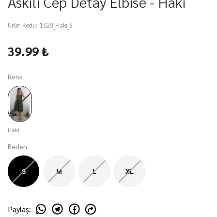
Askılı Cep Detay Elbise - Haki
Ürün Kodu
:
1628_Haki_S
39.99 ₺
Renk
Haki
Beden
S
M
L
XL
Paylaş
: