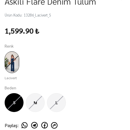
Askılı Flare Denim Tulum
Ürün Kodu
:
13286_Lacivert_S
1,599.90 ₺
Renk
Lacivert
Beden
S
M
L
Paylaş
: