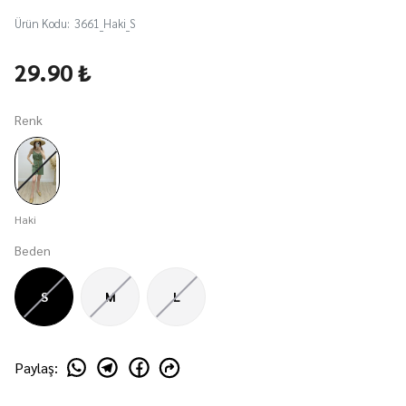
Ürün Kodu
:
3661_Haki_S
29.90 ₺
Renk
Haki
Beden
S
M
L
Paylaş
: