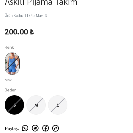
Askılı Pijama Takım
Ürün Kodu
:
11745_Mavi_S
200.00 ₺
Renk
Mavi
Beden
S
M
L
Paylaş
: