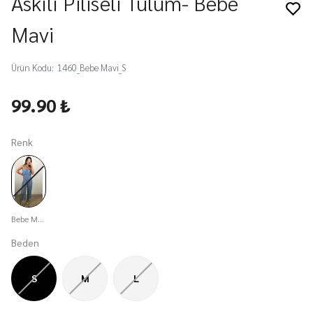
Askılı Piliseli Tulum- Bebe
Mavi
Ürün Kodu
:
1460_Bebe Mavi_S
99.90 ₺
Renk
Bebe Mavi
Beden
S
M
L