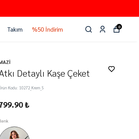
0
Takım
%50 İndirim
MAZİ
Atkı Detaylı Kaşe Çeket
Ürün Kodu
:
10272_Krem_S
799.90 ₺
Renk