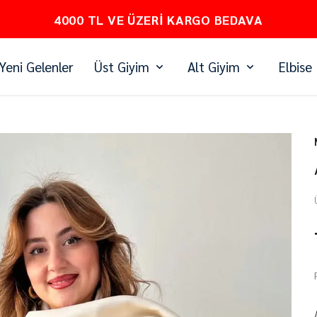
PEŞİN FİYATINA 3 TAKSİT
Yeni Gelenler
Üst Giyim
Alt Giyim
Elbise