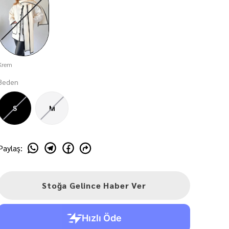
Krem
Beden
S
M
Paylaş
:
Stoğa Gelince Haber Ver