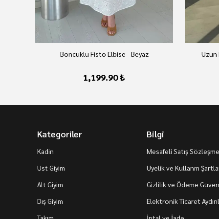
Boncuklu Fisto Elbise - Beyaz
Uzun 
1,199.90 ₺
Kategoriler
Bilgi
Kadin
Mesafeli Satış Sözleşme
Üst Giyim
Üyelik ve Kullanm Şartla
Alt Giyim
Gizlilik ve Ödeme Güvenl
Dış Giyim
Elektronik Ticaret Aydı
Takım
İptal ve İade