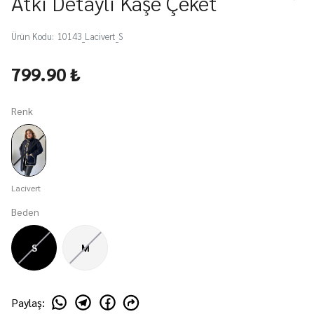
Atkı Detaylı Kaşe Çeket
Ürün Kodu
:
10143_Lacivert_S
799.90 ₺
Renk
Lacivert
Beden
S
M
Paylaş
: