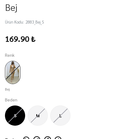
Bej
Ürün Kodu
:
2883_Bej_S
169.90 ₺
Renk
Bej
Beden
S
M
L