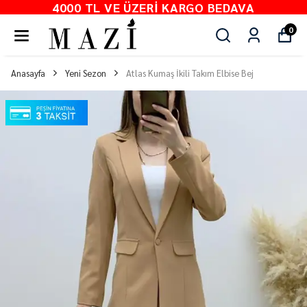
4000 TL VE ÜZERI KARGO BEDAVA
0
Anasayfa
Yeni Sezon
Atlas Kumaş İkili Takım Elbise Bej