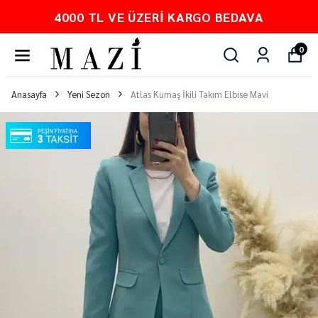
4000 TL VE ÜZERI KARGO BEDAVA
0
Anasayfa
Yeni Sezon
Atlas Kumaş İkili Takım Elbise Mavi