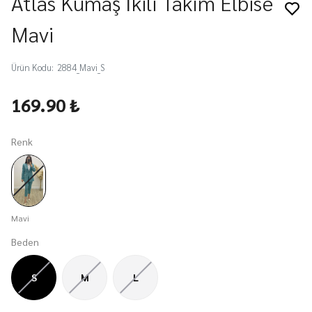
Atlas Kumaş İkili Takım Elbise
Mavi
Ürün Kodu
:
2884_Mavi_S
169.90 ₺
Renk
Mavi
Beden
S
M
L