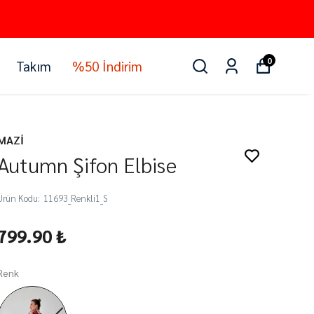
0
Takım
%50 İndirim
MAZİ
Autumn Şifon Elbise
Ürün Kodu
:
11693_Renkli1_S
799.90 ₺
Renk