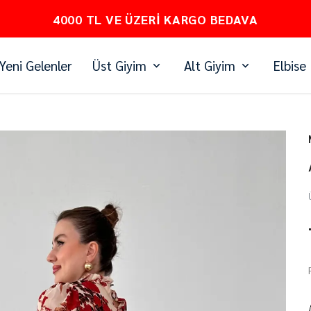
PEŞİN FİYATINA 3 TAKSİT
Yeni Gelenler
Üst Giyim
Alt Giyim
Elbise