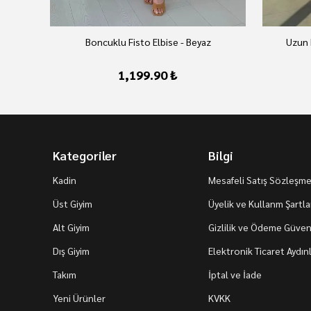
Boncuklu Fisto Elbise - Beyaz
Uzun 
1,199.90 ₺
Kategoriler
Bilgi
Kadin
Mesafeli Satış Sözleşme
Üst Giyim
Üyelik ve Kullanm Şartla
Alt Giyim
Gizlilik ve Ödeme Güvenl
Dış Giyim
Elektronik Ticaret Aydı
Takım
İptal ve İade
Yeni Ürünler
KVKK