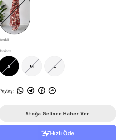
Renkli
Beden
S
M
L
Paylaş
:
Stoğa Gelince Haber Ver