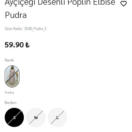
Ayçiçeği Desenli Poplin Elbise
Pudra
Ürün Kodu
:
3540_Pudra_S
59.90 ₺
Renk
Pudra
Beden
S
M
L