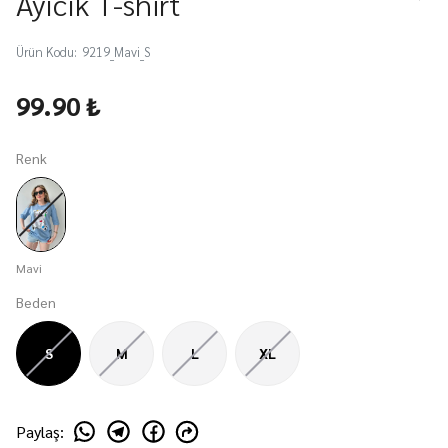
Ayıcık T-shirt
Ürün Kodu
:
9219_Mavi_S
99.90 ₺
Renk
Mavi
Beden
S
M
L
XL
Paylaş
: