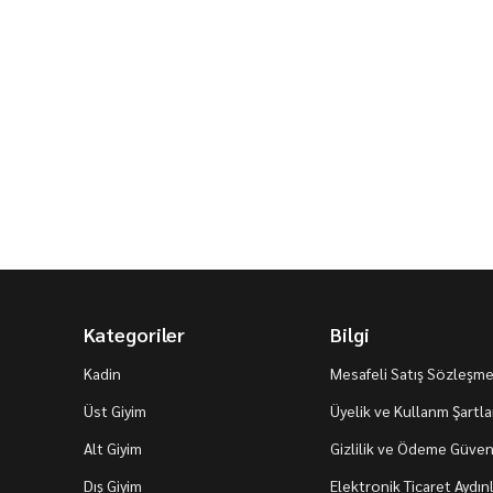
Kategoriler
Bilgi
Kadin
Mesafeli Satış Sözleşme
Üst Giyim
Üyelik ve Kullanm Şartla
Alt Giyim
Gizlilik ve Ödeme Güvenl
Dış Giyim
Elektronik Ticaret Aydı