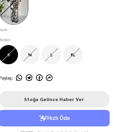
Siyah
Beden
S
M
L
XL
Paylaş
:
Stoğa Gelince Haber Ver