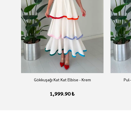
az
Gökkuşağı Kat Kat Elbise - Krem
Pul-
1,999.90 ₺