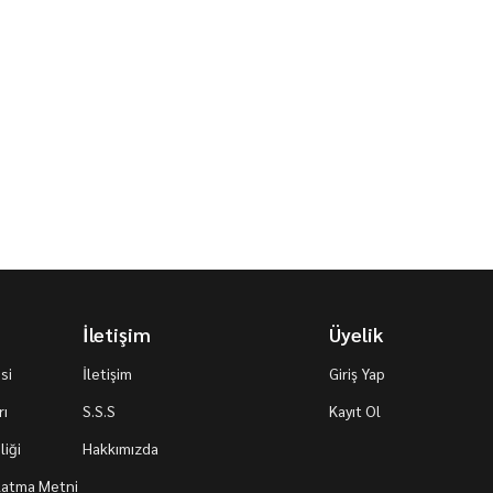
İletişim
Üyelik
si
İletişim
Giriş Yap
rı
S.S.S
Kayıt Ol
iği
Hakkımızda
nlatma Metni