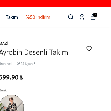
0
Takım
%50 İndirim
MAZİ
Ayrobin Desenli Takım
Ürün Kodu
:
10824_Siyah_S
599.90 ₺
Renk