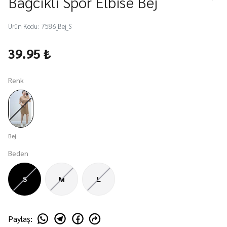
Bağcıklı Spor Elbise Bej
Ürün Kodu
:
7586_Bej_S
39.95 ₺
Renk
Bej
Beden
S
M
L
Paylaş
: