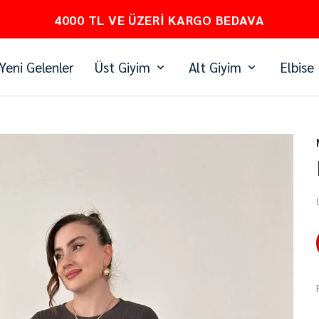
PEŞİN FİYATINA 3 TAKSİT
Yeni Gelenler
Üst Giyim
Alt Giyim
Elbise