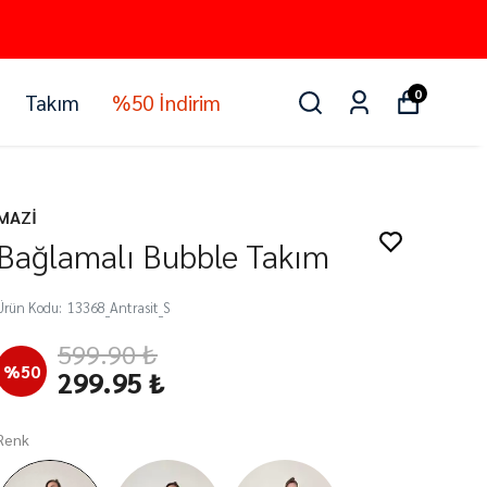
0
Takım
%50 İndirim
MAZİ
Bağlamalı Bubble Takım
Ürün Kodu
:
13368_Antrasit_S
599.90 ₺
%
50
299.95 ₺
Renk