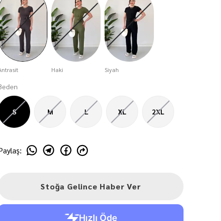
Antrasit
Haki
Siyah
Beden
S
M
L
XL
2XL
Paylaş
:
Stoğa Gelince Haber Ver