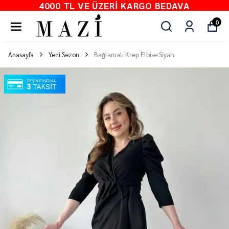
4000 TL VE ÜZERI KARGO BEDAVA
0
Anasayfa
Yeni Sezon
Bağlamalı Krep Elbise Siyah