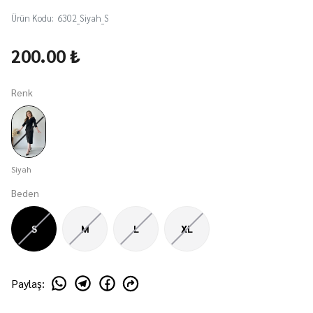
Ürün Kodu
:
6302_Siyah_S
200.00 ₺
Renk
Siyah
Beden
S
M
L
XL
Paylaş
: