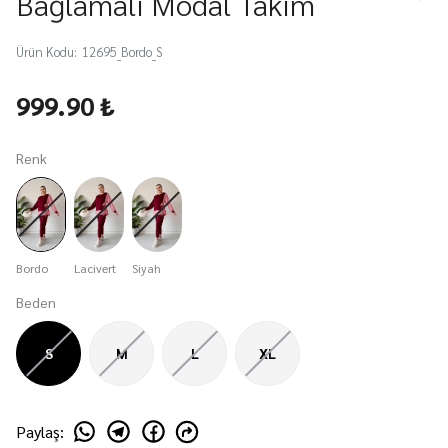
Bağlamalı Modal Takım
Ürün Kodu
:
12695_Bordo_S
999.90 ₺
Renk
Bordo
Lacivert
Siyah
Beden
S
M
L
XL
Paylaş
: