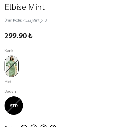
Elbise Mint
Ürün Kodu
:
4122_Mint_STD
299.90 ₺
Renk
Mint
Beden
STD