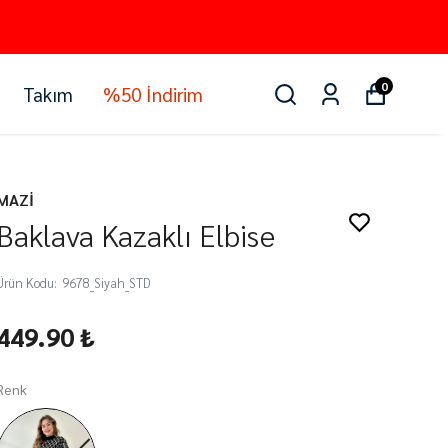
0
Takım
%50 İndirim
MAZİ
Baklava Kazaklı Elbise
Ürün Kodu
:
9678_Siyah_STD
449.90 ₺
Renk