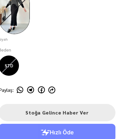
Siyah
Beden
STD
Paylaş
:
Stoğa Gelince Haber Ver