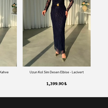
 Kahve
Uzun Kol Sim Desen Elbise - Lacivert
U
1,399.90 ₺