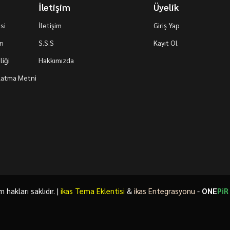
İletişim
Üyelik
si
İletişim
Giriş Yap
rı
S.S.S
Kayıt Ol
iği
Hakkımızda
nlatma Metni
akları saklıdır. |
ikas Tema Eklentisi
&
ikas Entegrasyonu
-
ONE
PiR