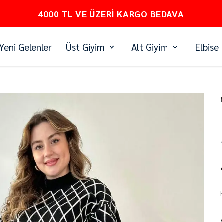
PEŞİN FİYATINA 3 TAKSİT
Yeni Gelenler
Üst Giyim
Alt Giyim
Elbise