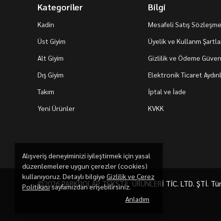
Kategoriler
Bilgi
Kadin
Mesafeli Satış Sözleşme
Üst Giyim
Üyelik ve Kullanm Şartla
Alt Giyim
Gizlilik ve Ödeme Güvenl
Dış Giyim
Elektronik Ticaret Aydı
Takım
İptal ve İade
Yeni Ürünler
KVKK
Alışveriş deneyiminizi iyileştirmek için yasal
düzenlemelere uygun çerezler (cookies)
kullanıyoruz. Detaylı bilgiye
Gizlilik ve Çerez
©2026 PARKDOLAP TEKSTİL ÜRÜNLERİ TİC. LTD. ŞTİ. Tüm h
Politikası
sayfamızdan erişebilirsiniz.
Anladım