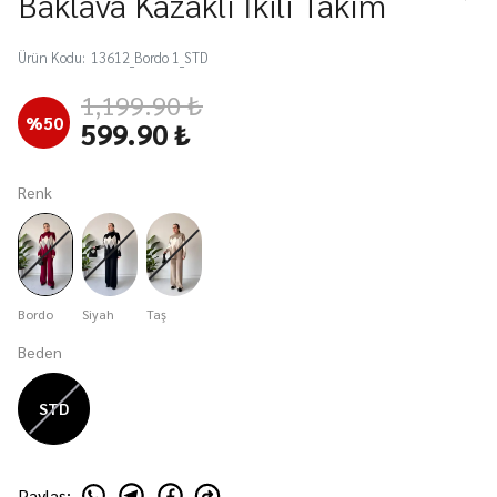
Baklava Kazaklı İkili Takım
Ürün Kodu
:
13612_Bordo 1_STD
1,199.90 ₺
%
50
599.90 ₺
Renk
Bordo
Siyah
Taş
Beden
STD
Paylaş
: