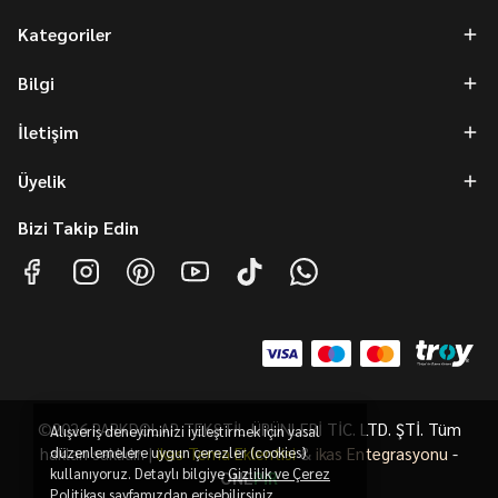
Kategoriler
Bilgi
İletişim
Üyelik
Bizi Takip Edin
©2026 PARKDOLAP TEKSTİL ÜRÜNLERİ TİC. LTD. ŞTİ. Tüm
Alışveriş deneyiminizi iyileştirmek için yasal
hakları saklıdır. |
düzenlemelere uygun çerezler (cookies)
ikas Tema Eklentisi
&
ikas Entegrasyonu
-
kullanıyoruz. Detaylı bilgiye
Gizlilik ve Çerez
ONE
PiR
Politikası
sayfamızdan erişebilirsiniz.