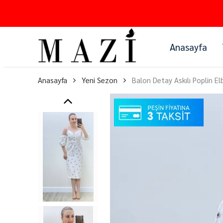
Anasayfa
Anasayfa
Yeni Sezon
Balon Detay Askılı Poplin El