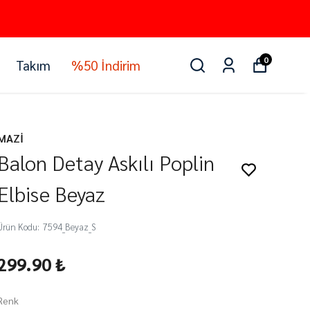
0
Takım
%50 İndirim
MAZİ
Balon Detay Askılı Poplin
Elbise Beyaz
Ürün Kodu
:
7594_Beyaz_S
299.90 ₺
Renk