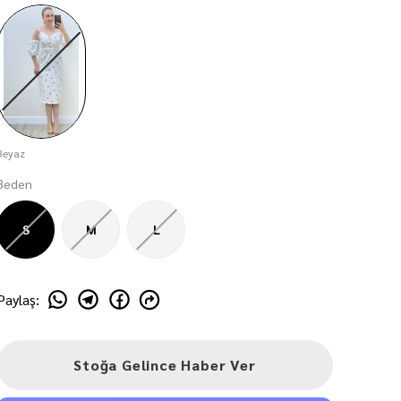
Beyaz
Beden
S
M
L
Paylaş
:
Stoğa Gelince Haber Ver