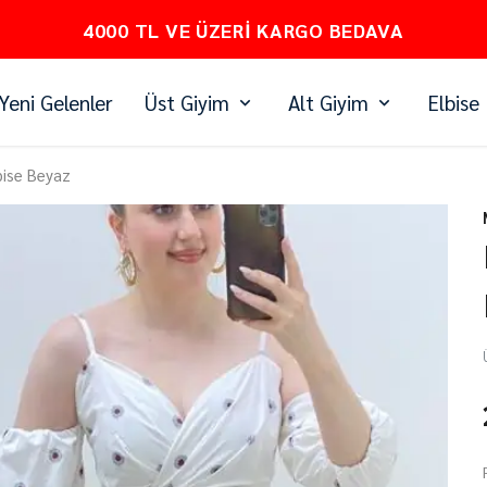
PEŞİN FİYATINA 3 TAKSİT
Yeni Gelenler
Üst Giyim
Alt Giyim
Elbise
bise Beyaz