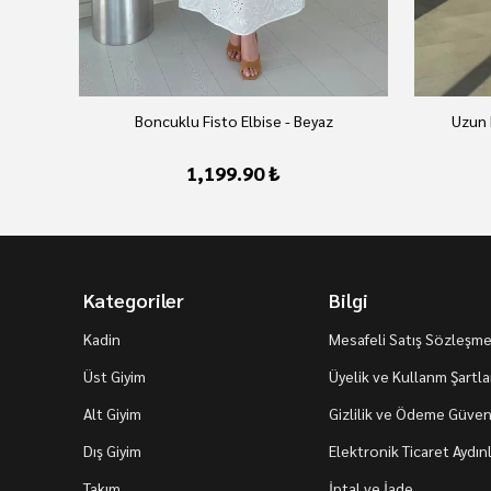
Boncuklu Fisto Elbise - Beyaz
Uzun 
1,199.90 ₺
Kategoriler
Bilgi
Kadin
Mesafeli Satış Sözleşme
Üst Giyim
Üyelik ve Kullanm Şartla
Alt Giyim
Gizlilik ve Ödeme Güvenl
Dış Giyim
Elektronik Ticaret Aydı
Takım
İptal ve İade