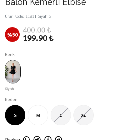
Balon Kemerli Elbise
Ürün Kodu
:
11811_Siyah_S
400.00 ₺
%
50
199.90 ₺
Renk
Siyah
Beden
S
M
L
XL
Paylaş
: