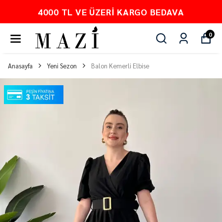
DAVA
PEŞİN FİYATINA 3 TAKSİT
0
Anasayfa
Yeni Sezon
Balon Kemerli Elbise