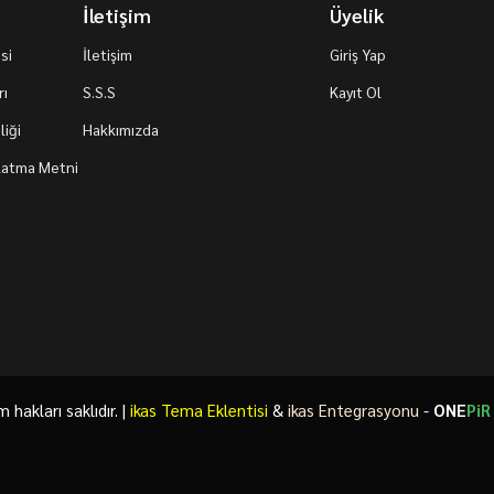
İletişim
Üyelik
si
İletişim
Giriş Yap
rı
S.S.S
Kayıt Ol
iği
Hakkımızda
nlatma Metni
akları saklıdır. |
ikas Tema Eklentisi
&
ikas Entegrasyonu
-
ONE
PiR