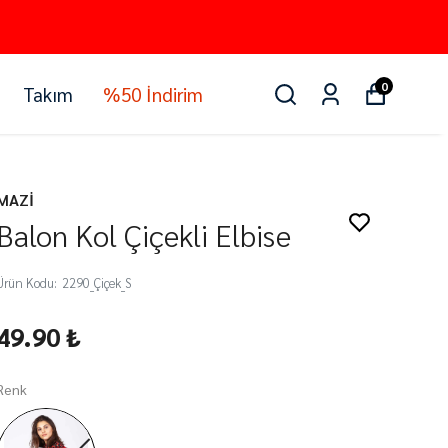
0
Takım
%50 İndirim
MAZİ
Balon Kol Çiçekli Elbise
Ürün Kodu
:
2290_Çiçek_S
49.90 ₺
Renk