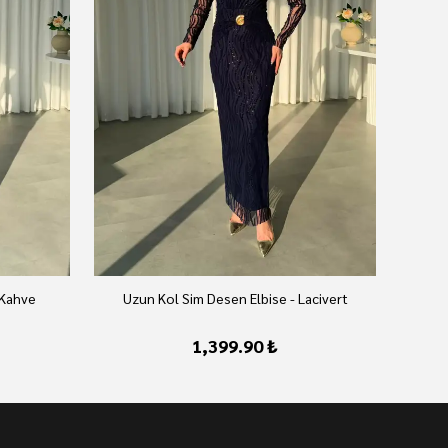
 Kahve
Uzun Kol Sim Desen Elbise - Lacivert
U
1,399.90 ₺