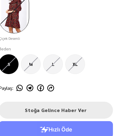
Çiçek Desenli
Beden
S
M
L
XL
Paylaş
:
Stoğa Gelince Haber Ver