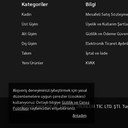
Kategoriler
Bilgi
Kadin
Mesafeli Satış Sözleşme
Üst Giyim
Üyelik ve Kullanm Şartla
Alt Giyim
Gizlilik ve Ödeme Güvenl
Dış Giyim
Elektronik Ticaret Aydı
Takım
İptal ve İade
Yeni Ürünler
KVKK
Alışveriş deneyiminizi iyileştirmek için yasal
düzenlemelere uygun çerezler (cookies)
kullanıyoruz. Detaylı bilgiye
Gizlilik ve Çerez
©2026 PARKDOLAP TEKSTİL ÜRÜNLERİ TİC. LTD. ŞTİ. Tüm h
Politikası
sayfamızdan erişebilirsiniz.
Anladım