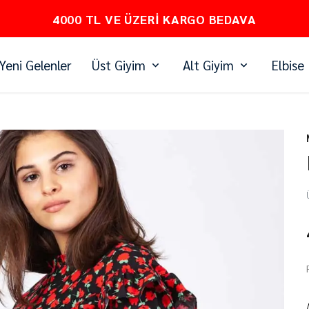
PEŞİN FİYATINA 3 TAKSİT
Yeni Gelenler
Üst Giyim
Alt Giyim
Elbise