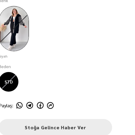
Renk
Siyah
Beden
STD
Paylaş
:
Stoğa Gelince Haber Ver