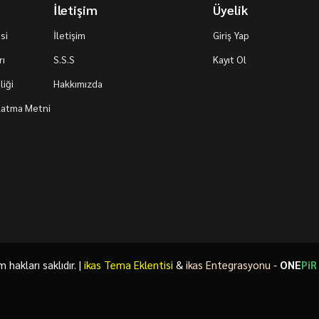
İletişim
Üyelik
si
İletişim
Giriş Yap
rı
S.S.S
Kayıt Ol
iği
Hakkımızda
nlatma Metni
akları saklıdır. |
ikas Tema Eklentisi
&
ikas Entegrasyonu
-
ONE
PiR