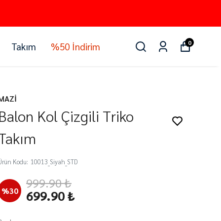
0
Takım
%50 İndirim
MAZİ
Balon Kol Çizgili Triko
Takım
Ürün Kodu
:
10013_Siyah_STD
999.90 ₺
%
30
699.90 ₺