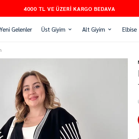
PEŞİN FİYATINA 3 TAKSİT
Yeni Gelenler
Üst Giyim
Alt Giyim
Elbise
m