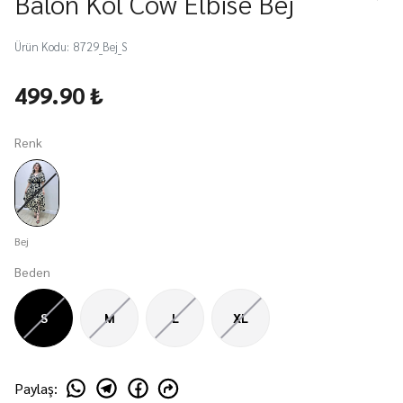
Balon Kol Cow Elbise Bej
Ürün Kodu
:
8729_Bej_S
499.90 ₺
Renk
Bej
Beden
S
M
L
XL
Paylaş
: