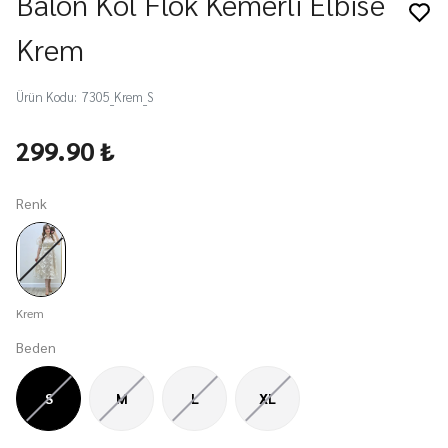
Balon Kol Flok Kemerli Elbise
Krem
Ürün Kodu
:
7305_Krem_S
299.90 ₺
Renk
Krem
Beden
S
M
L
XL