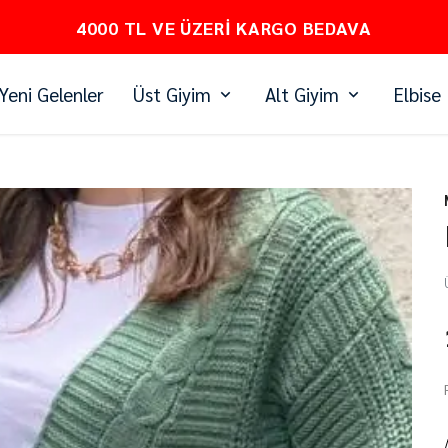
PEŞİN FİYATINA 3 TAKSİT
Yeni Gelenler
Üst Giyim
Alt Giyim
Elbise