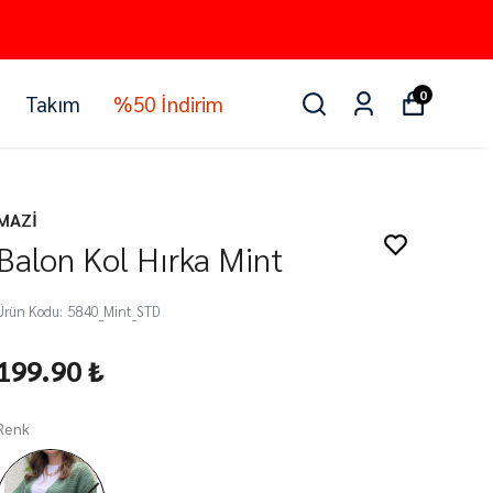
0
Takım
%50 İndirim
MAZİ
Balon Kol Hırka Mint
Ürün Kodu
:
5840_Mint_STD
199.90 ₺
Renk