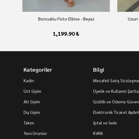
Boncuklu Fisto Elbise - Beyaz
Uzun 
1,199.90 ₺
Kategoriler
Bilgi
Kadin
Mesafeli Satış Sözleşme
Üst Giyim
Üyelik ve Kullanm Şartla
Alt Giyim
Gizlilik ve Ödeme Güvenl
Dış Giyim
Elektronik Ticaret Aydı
Takım
İptal ve İade
Yeni Ürünler
KVKK