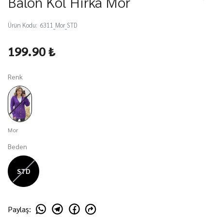
Balon Kol Hırka Mor
Ürün Kodu
:
6311_Mor_STD
199.90 ₺
Renk
Mor
Beden
STD
Paylaş
: