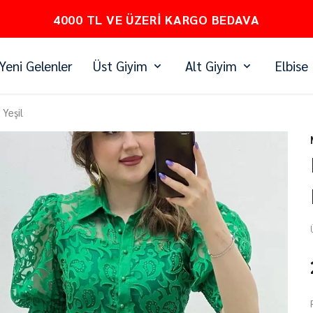
PEŞİN FİYATINA 3 TAKSİT
Yeni Gelenler
Üst Giyim
Alt Giyim
Elbise
 Yeşil