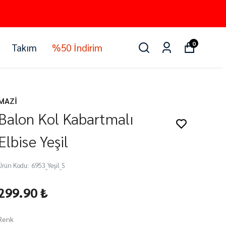
0
Takım
%50 İndirim
MAZİ
Balon Kol Kabartmalı
Elbise Yeşil
Ürün Kodu
:
6953_Yeşil_S
299.90 ₺
Renk