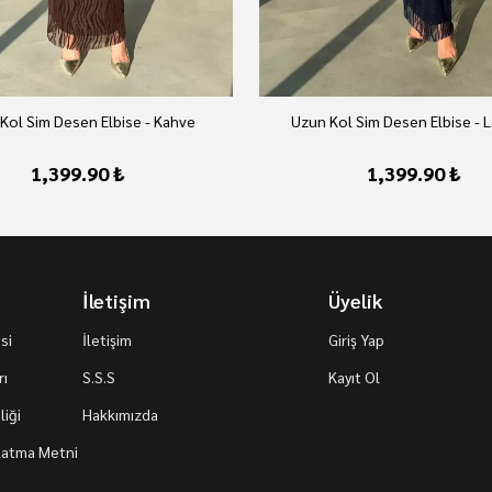
Kol Sim Desen Elbise - Kahve
Uzun Kol Sim Desen Elbise - L
1,399.90 ₺
1,399.90 ₺
İletişim
Üyelik
si
İletişim
Giriş Yap
rı
S.S.S
Kayıt Ol
iği
Hakkımızda
nlatma Metni