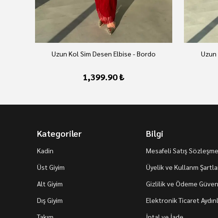
Uzun Kol Sim Desen Elbise - Bordo
Uzun 
1,399.90 ₺
Kategoriler
Bilgi
Kadin
Mesafeli Satış Sözleşme
Üst Giyim
Üyelik ve Kullanm Şartla
Alt Giyim
Gizlilik ve Ödeme Güvenl
Dış Giyim
Elektronik Ticaret Aydı
Takım
İptal ve İade