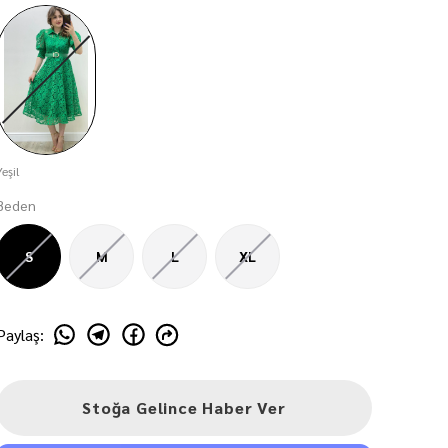
Yeşil
Beden
S
M
L
XL
Paylaş
:
Stoğa Gelince Haber Ver