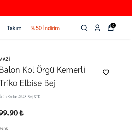
0
Takım
%50 İndirim
MAZİ
Balon Kol Örgü Kemerli
Triko Elbise Bej
Ürün Kodu
:
4543_Bej_STD
99.90 ₺
Renk