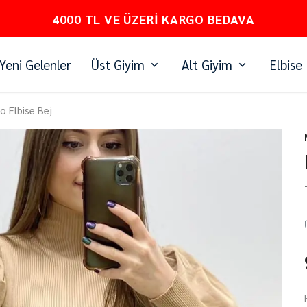
PEŞİN FİYATINA 3 TAKSİT
Yeni Gelenler
Üst Giyim
Alt Giyim
Elbise
o Elbise Bej