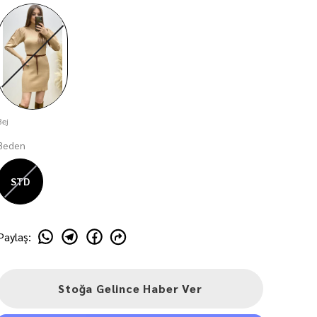
Bej
Beden
STD
Paylaş
:
Stoğa Gelince Haber Ver