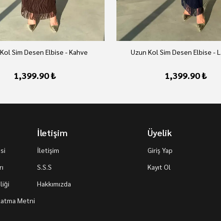
Kol Sim Desen Elbise - Kahve
Uzun Kol Sim Desen Elbise - L
1,399.90 ₺
1,399.90 ₺
İletişim
Üyelik
si
İletişim
Giriş Yap
rı
S.S.S
Kayıt Ol
iği
Hakkımızda
nlatma Metni