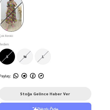
Çok Renkli
Beden
S
M
L
Paylaş
:
Stoğa Gelince Haber Ver