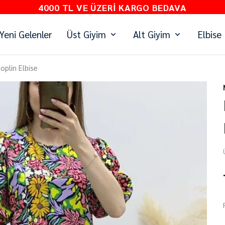
 VE ÜZERI KARGO BEDAVA
Yeni Gelenler
Üst Giyim
Alt Giyim
Elbise
oplin Elbise