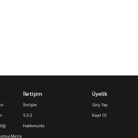
İletişim
Üyelik
si
İletişim
Giriş Yap
rı
S.S.S
Kayıt Ol
iği
Hakkımızda
nlatma Metni