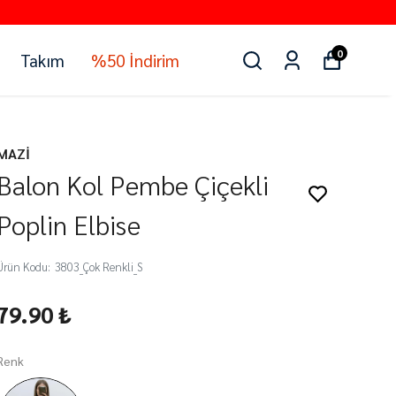
0
Takım
%50 İndirim
MAZİ
Balon Kol Pembe Çiçekli
Poplin Elbise
Ürün Kodu
:
3803_Çok Renkli_S
79.90 ₺
Renk