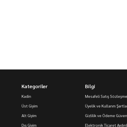
Kategoriler
Bilgi
Kadin
Mesafeli Satış Sözleşme
Üst Giyim
Üyelik ve Kullanm Şartla
Alt Giyim
Gizlilik ve Ödeme Güvenl
Dış Giyim
Elektronik Ticaret Aydı