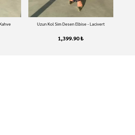
 Kahve
Uzun Kol Sim Desen Elbise - Lacivert
U
1,399.90 ₺