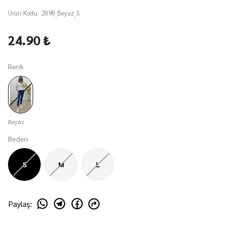
Ürün Kodu
:
2898_Beyaz_S
24.90 ₺
Renk
Beyaz
Beden
S
M
L
Paylaş
: