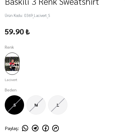
Baskılı 3 Renk Sweatshirt
Ürün Kodu
:
0369_Lacivert_S
59.90 ₺
Renk
Lacivert
Beden
S
M
L
Paylaş
: