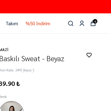
0
Takım
%50 İndirim
MAZİ
Baskılı Sweat - Beyaz
Ürün Kodu
:
2491_Beyaz_S
39.90 ₺
Renk