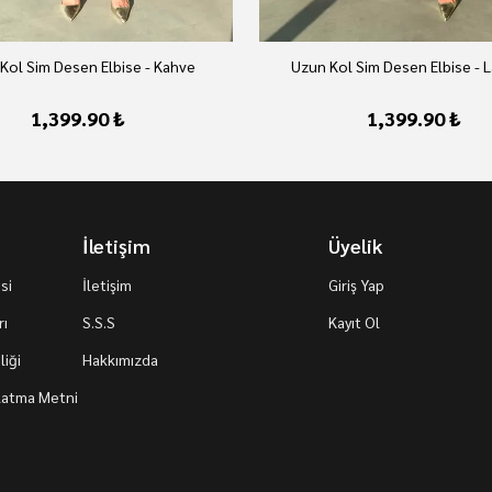
Kol Sim Desen Elbise - Kahve
Uzun Kol Sim Desen Elbise - L
1,399.90 ₺
1,399.90 ₺
İletişim
Üyelik
si
İletişim
Giriş Yap
rı
S.S.S
Kayıt Ol
iği
Hakkımızda
nlatma Metni