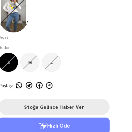
Beyaz
Beden
S
M
L
Paylaş
:
Stoğa Gelince Haber Ver