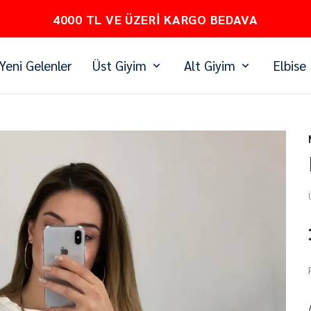
PEŞİN FİYATINA 3 TAKSİT
Yeni Gelenler
Üst Giyim
Alt Giyim
Elbise