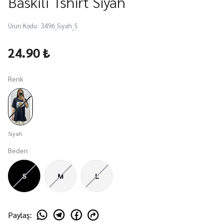
Baskılı Tshirt Siyah
Ürün Kodu
:
3496_Siyah_S
24.90 ₺
Renk
Siyah
Beden
S
M
L
Paylaş
: