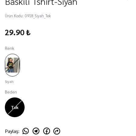
Baskılı Tshirt-Siyah
Ürün Kodu
:
0918_Siyah_Tek
29.90 ₺
Renk
Siyah
Beden
Tek
Paylaş
: