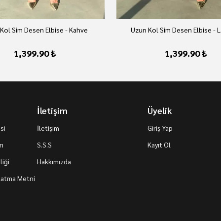
Kol Sim Desen Elbise - Kahve
Uzun Kol Sim Desen Elbise - L
1,399.90 ₺
1,399.90 ₺
İletişim
Üyelik
si
İletişim
Giriş Yap
rı
S.S.S
Kayıt Ol
iği
Hakkımızda
nlatma Metni