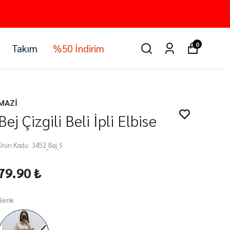
0
Takım
%50 İndirim
MAZİ
Bej Çizgili Beli İpli Elbise
Ürün Kodu
:
3452_Bej_S
79.90 ₺
Renk