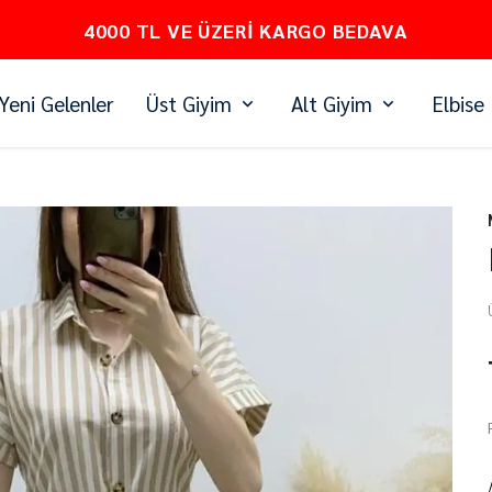
PEŞİN FİYATINA 3 TAKSİT
Yeni Gelenler
Üst Giyim
Alt Giyim
Elbise