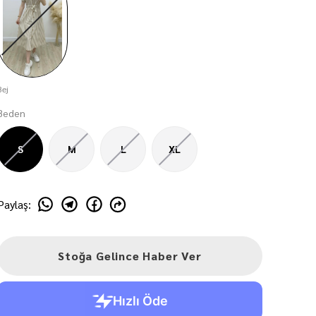
Bej
Beden
S
M
L
XL
Paylaş
:
Stoğa Gelince Haber Ver