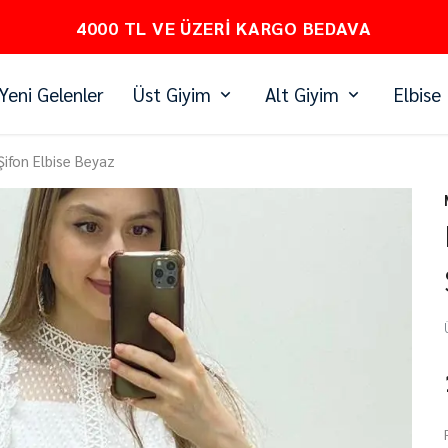
PEŞİN FİYATINA 3 TAKSİT
Yeni Gelenler
Üst Giyim
Alt Giyim
Elbise
Şifon Elbise Beyaz