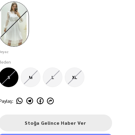
Beyaz
Beden
S
M
L
XL
Paylaş
:
Stoğa Gelince Haber Ver