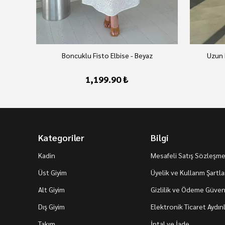
Boncuklu Fisto Elbise - Beyaz
Uzun 
1,199.90 ₺
Kategoriler
Bilgi
Kadin
Mesafeli Satış Sözleşme
Üst Giyim
Üyelik ve Kullanm Şartla
Alt Giyim
Gizlilik ve Ödeme Güvenl
Dış Giyim
Elektronik Ticaret Aydı
Takım
İptal ve İade