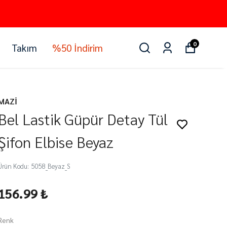
0
Takım
%50 İndirim
MAZİ
Bel Lastik Güpür Detay Tül
Şifon Elbise Beyaz
Ürün Kodu
:
5058_Beyaz_S
156.99 ₺
Renk