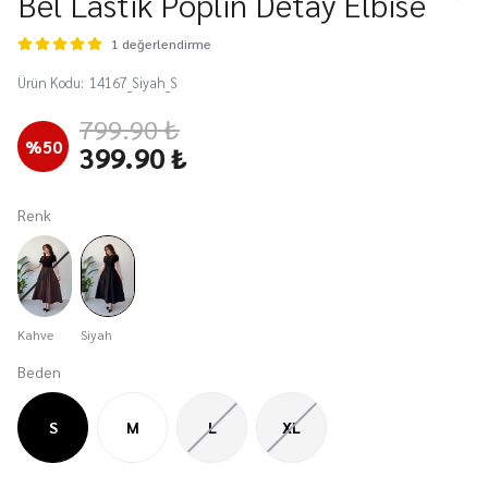
Bel Lastik Poplin Detay Elbise
1 değerlendirme
Ürün Kodu
:
14167_Siyah_S
799.90 ₺
%
50
399.90 ₺
Renk
Kahve
Siyah
Beden
S
M
L
XL