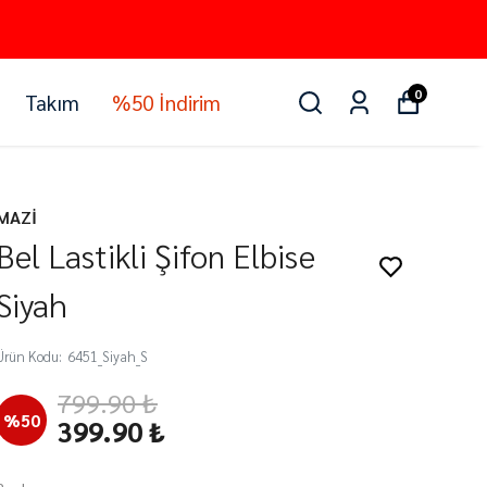
0
Takım
%50 İndirim
MAZİ
Bel Lastikli Şifon Elbise
Siyah
Ürün Kodu
:
6451_Siyah_S
799.90 ₺
%
50
399.90 ₺