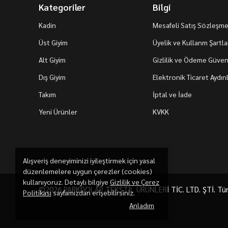
Kategoriler
Bilgi
Kadin
Mesafeli Satış Sözleşme
Üst Giyim
Üyelik ve Kullanm Şartla
Alt Giyim
Gizlilik ve Ödeme Güvenl
Dış Giyim
Elektronik Ticaret Aydı
Takım
İptal ve İade
Yeni Ürünler
KVKK
Alışveriş deneyiminizi iyileştirmek için yasal
düzenlemelere uygun çerezler (cookies)
kullanıyoruz. Detaylı bilgiye
Gizlilik ve Çerez
©2026 PARKDOLAP TEKSTİL ÜRÜNLERİ TİC. LTD. ŞTİ. Tüm h
Politikası
sayfamızdan erişebilirsiniz.
Anladım