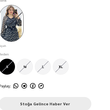
Renk
Siyah
Beden
S
M
L
XL
Paylaş
:
Stoğa Gelince Haber Ver