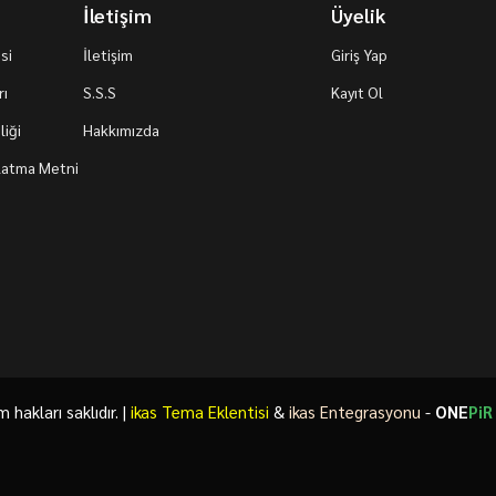
İletişim
Üyelik
si
İletişim
Giriş Yap
rı
S.S.S
Kayıt Ol
iği
Hakkımızda
nlatma Metni
akları saklıdır. |
ikas Tema Eklentisi
&
ikas Entegrasyonu
-
ONE
PiR