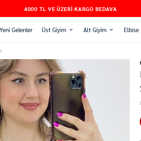
PEŞİN FİYATINA 3 TAKSİT
Yeni Gelenler
Üst Giyim
Alt Giyim
Elbise
h