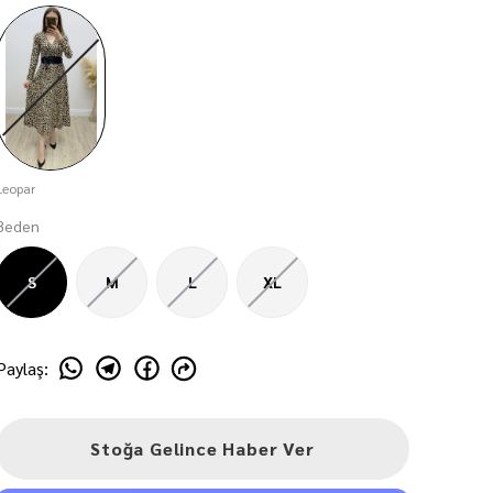
Leopar
Beden
S
M
L
XL
Paylaş
:
Stoğa Gelince Haber Ver