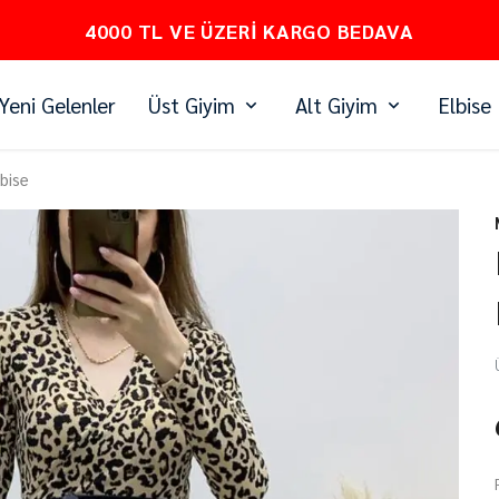
PEŞİN FİYATINA 3 TAKSİT
Yeni Gelenler
Üst Giyim
Alt Giyim
Elbise
bise