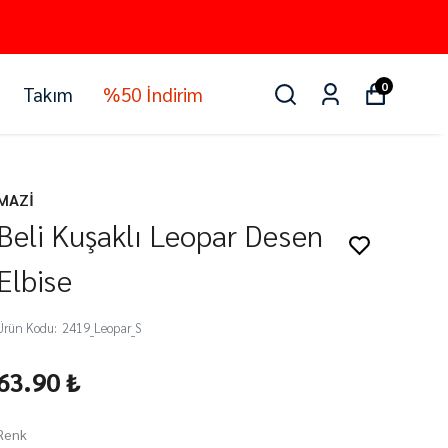
0
Takım
%50 İndirim
MAZİ
Beli Kuşaklı Leopar Desen
Elbise
Ürün Kodu
:
2419_Leopar_S
63.90 ₺
Renk