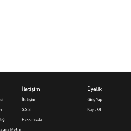
İletişim
Üyelik
si
İletişim
Giriş Yap
rı
S.S.S
Kayıt Ol
iği
Hakkımızda
nlatma Metni