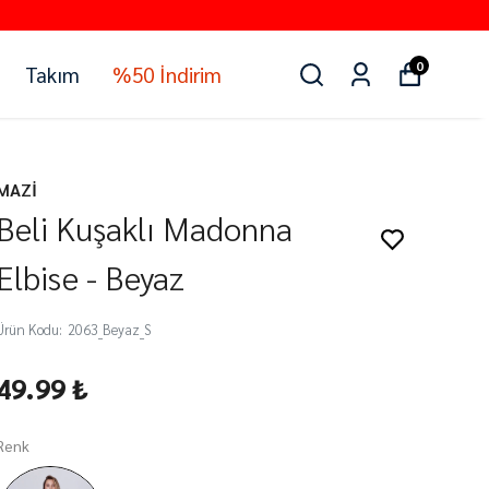
YATINA 3 TAKSİT
0
Takım
%50 İndirim
MAZİ
Beli Kuşaklı Madonna
Elbise - Beyaz
Ürün Kodu
:
2063_Beyaz_S
49.99 ₺
Renk