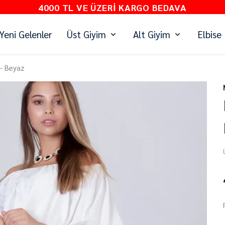
PEŞİN Fİ
Yeni Gelenler
Üst Giyim
Alt Giyim
Elbise
 - Beyaz