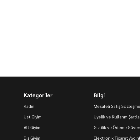
Kategoriler
Bilgi
Kadin
Mesafeli Satış Sözleşme
Üst Giyim
Üyelik ve Kullanm Şartla
Alt Giyim
Gizlilik ve Ödeme Güvenl
Dış Giyim
Elektronik Ticaret Aydı