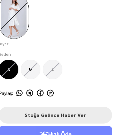
Beyaz
Beden
S
M
L
Paylaş
:
Stoğa Gelince Haber Ver