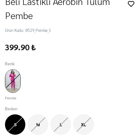
Beli Lastikli Aerobin Tulum
Pembe
Ürün Kodu
:
8529_Pembe_S
399.90 ₺
Renk
Pembe
Beden
S
M
L
XL